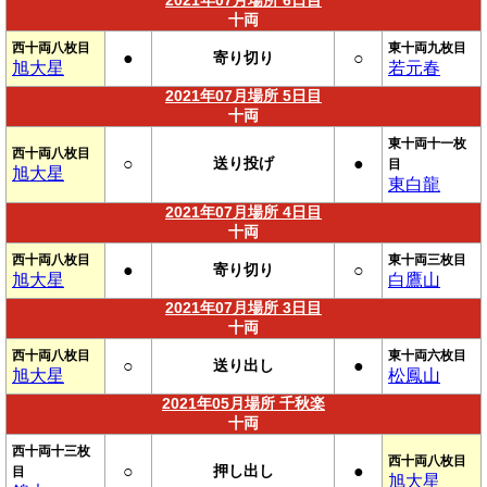
2021年07月場所 6日目
十両
西十両八枚目
東十両九枚目
●
寄り切り
○
旭大星
若元春
2021年07月場所 5日目
十両
東十両十一枚
西十両八枚目
○
送り投げ
●
目
旭大星
東白龍
2021年07月場所 4日目
十両
西十両八枚目
東十両三枚目
●
寄り切り
○
旭大星
白鷹山
2021年07月場所 3日目
十両
西十両八枚目
東十両六枚目
○
送り出し
●
旭大星
松鳳山
2021年05月場所 千秋楽
十両
西十両十三枚
西十両八枚目
○
押し出し
●
目
旭大星