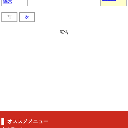
錦木
前
次
━ 広告 ━
オススメメニュー