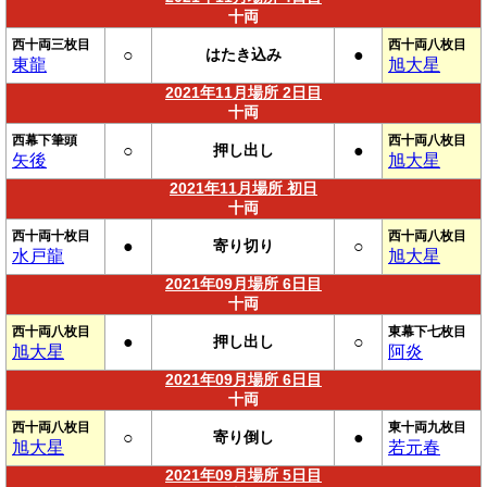
十両
西十両三枚目
西十両八枚目
○
はたき込み
●
東龍
旭大星
2021年11月場所 2日目
十両
西幕下筆頭
西十両八枚目
○
押し出し
●
矢後
旭大星
2021年11月場所 初日
十両
西十両十枚目
西十両八枚目
●
寄り切り
○
水戸龍
旭大星
2021年09月場所 6日目
十両
西十両八枚目
東幕下七枚目
●
押し出し
○
旭大星
阿炎
2021年09月場所 6日目
十両
西十両八枚目
東十両九枚目
○
寄り倒し
●
旭大星
若元春
2021年09月場所 5日目