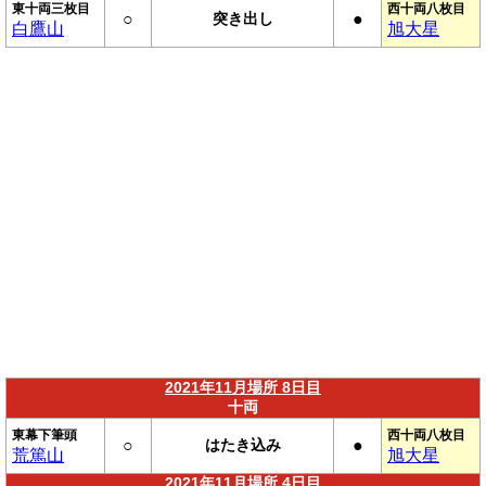
東十両三枚目
西十両八枚目
○
突き出し
●
白鷹山
旭大星
2021年11月場所 8日目
十両
東幕下筆頭
西十両八枚目
○
はたき込み
●
荒篤山
旭大星
2021年11月場所 4日目