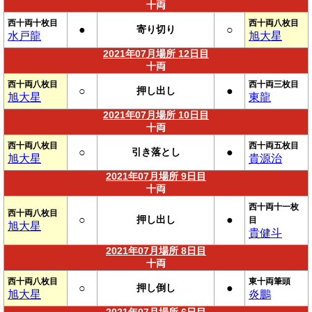
十両
西十両十枚目
西十両八枚目
●
寄り切り
○
水戸龍
旭大星
2021年07月場所 12日目
十両
西十両八枚目
西十両三枚目
○
押し出し
●
旭大星
東龍
2021年07月場所 10日目
十両
西十両八枚目
西十両五枚目
○
引き落とし
●
旭大星
貴源治
2021年07月場所 9日目
十両
西十両十一枚
西十両八枚目
○
押し出し
●
目
旭大星
貴健斗
2021年07月場所 8日目
十両
西十両八枚目
東十両筆頭
○
押し倒し
●
旭大星
炎鵬