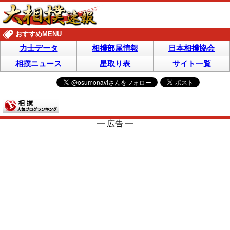
おすすめMENU
力士データ
相撲部屋情報
日本相撲協会
相撲ニュース
星取り表
サイト一覧
━ 広告 ━