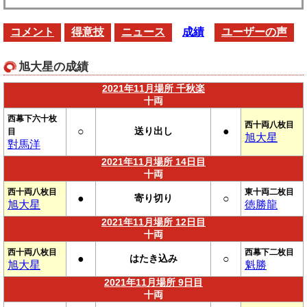
コメント
得意技
ニュース
成績
ユーザーの声
旭大星の成績
2021年11月場所 千秋楽
十両
西幕下六十枚
西十両八枚目
○
送り出し
●
目
旭大星
對馬洋
2021年11月場所 14日目
十両
西十両八枚目
東十両二枚目
●
寄り切り
○
旭大星
徳勝龍
2021年11月場所 12日目
十両
西十両八枚目
西幕下二枚目
●
はたき込み
○
旭大星
魁勝
2021年11月場所 9日目
十両