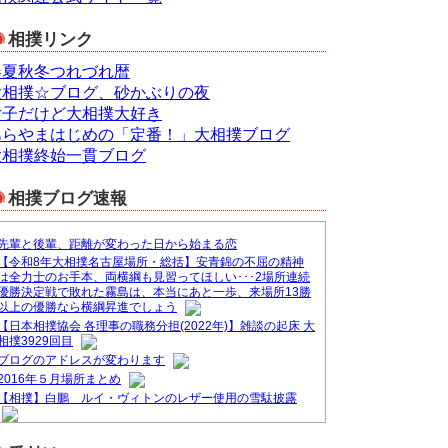
相撲リンク
春夏秋冬つれづれ暦
大相撲☆ブログ、砂かぶりの夜
女子だけど大相撲大好き
あらやまはじめの「定番！」大相撲ブログ
大相撲終始一貫ブログ
相撲ブログ速報
先輩と後輩、距離が変わった日から始まる恋
【令和8年大相撲名古屋場所・総括】安青錦の不屈の精神
は全力士のお手本、両横綱も見習ってほしい･･･2場所連続
優勝決定戦で敗れた霧島は、本当にあと一歩、来場所13勝
以上の優勝なら横綱昇進でしょう
【日本相撲協会 各理事の職務分担(2022年)】雑談の起床 大
相撲3929回目
ブログのアドレスが変わります
2016年５月場所まとめ
【相撲】白鵬 ルイ・ヴィトンのレザー使用の雪駄披露
&#9830;ブログ一本化のお知らせ