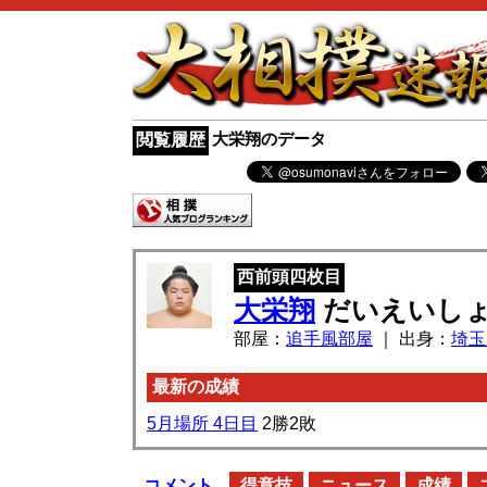
大栄翔のデータ
閲覧履歴
西前頭四枚目
大栄翔
だいえいし
部屋：
追手風部屋
｜ 出身：
埼玉
最新の成績
5月場所 4日目
2勝2敗
コメント
得意技
ニュース
成績