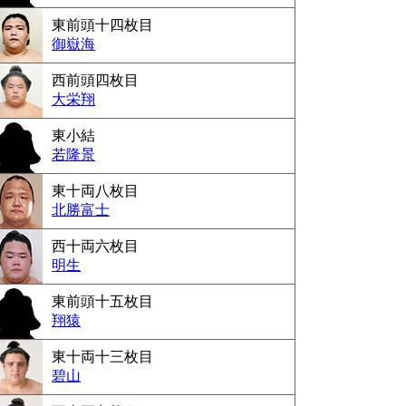
東前頭十四枚目
御嶽海
西前頭四枚目
大栄翔
東小結
若隆景
東十両八枚目
北勝富士
西十両六枚目
明生
東前頭十五枚目
翔猿
東十両十三枚目
碧山