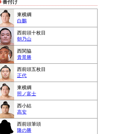
番付け
Powered by livedoor 相互RSS
東横綱
白鵬
西前頭十枚目
朝乃山
西関脇
貴景勝
西前頭五枚目
正代
東横綱
照ノ富士
西小結
高安
西前頭筆頭
隆の勝