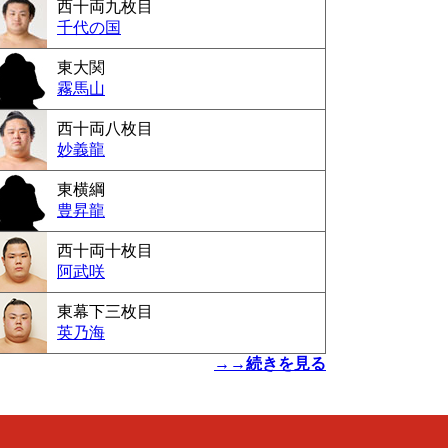
西十両九枚目
千代の国
東大関
霧馬山
西十両八枚目
妙義龍
東横綱
豊昇龍
西十両十枚目
阿武咲
東幕下三枚目
英乃海
→→続きを見る