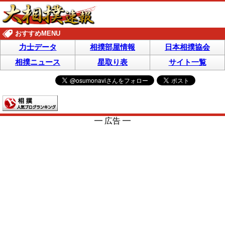
おすすめMENU
力士データ
相撲部屋情報
日本相撲協会
相撲ニュース
星取り表
サイト一覧
━ 広告 ━