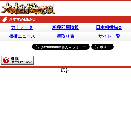
おすすめMENU
力士データ
相撲部屋情報
日本相撲協会
相撲ニュース
星取り表
サイト一覧
━ 広告 ━