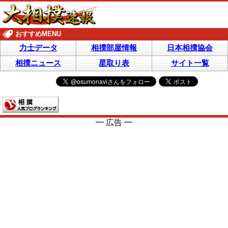
おすすめMENU
力士データ
相撲部屋情報
日本相撲協会
相撲ニュース
星取り表
サイト一覧
━ 広告 ━