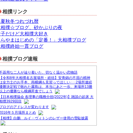
相撲リンク
春夏秋冬つれづれ暦
大相撲☆ブログ、砂かぶりの夜
女子だけど大相撲大好き
あらやまはじめの「定番！」大相撲ブログ
大相撲終始一貫ブログ
相撲ブログ速報
不器用な二人が辿り着いた、切なく温かい恋物語
【令和8年大相撲名古屋場所・総括】安青錦の不屈の精神
は全力士のお手本、両横綱も見習ってほしい･･･2場所連続
優勝決定戦で敗れた霧島は、本当にあと一歩、来場所13勝
以上の優勝なら横綱昇進でしょう
【日本相撲協会 各理事の職務分担(2022年)】雑談の起床 大
相撲3929回目
ブログのアドレスが変わります
2016年５月場所まとめ
【相撲】白鵬 ルイ・ヴィトンのレザー使用の雪駄披露
&#9830;ブログ一本化のお知らせ