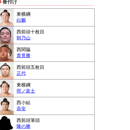
番付け
Powered by livedoor 相互RSS
東横綱
白鵬
西前頭十枚目
朝乃山
西関脇
貴景勝
西前頭五枚目
正代
東横綱
照ノ富士
西小結
高安
西前頭筆頭
隆の勝