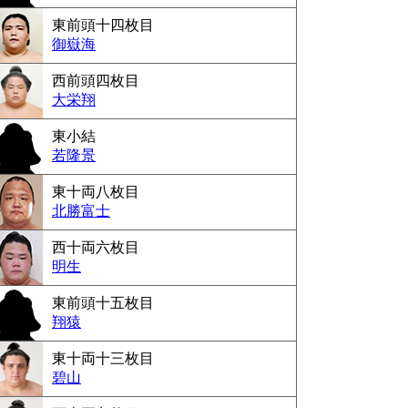
東前頭十四枚目
御嶽海
西前頭四枚目
大栄翔
東小結
若隆景
東十両八枚目
北勝富士
西十両六枚目
明生
東前頭十五枚目
翔猿
東十両十三枚目
碧山