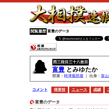
富豊のデータ
閲覧履歴
西三段目三十八枚目
富豊
とみゆたか
部屋：
時津風部屋
｜ 出身：
富山
コメント
得意技
ニュース
成績
富豊のデータ