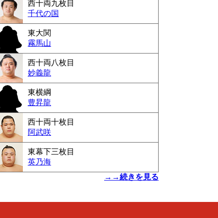
西十両九枚目
千代の国
東大関
霧馬山
西十両八枚目
妙義龍
東横綱
豊昇龍
西十両十枚目
阿武咲
東幕下三枚目
英乃海
→→続きを見る