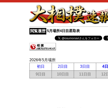
5月場所4日目星取表
閲覧履歴
2026年5月場所
初日
2日目
3日目
4
9日目
10日目
11日目
12