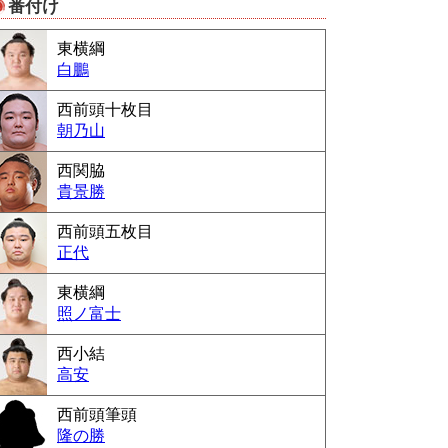
番付け
Powered by livedoor 相互RSS
東横綱
白鵬
西前頭十枚目
朝乃山
西関脇
貴景勝
西前頭五枚目
正代
東横綱
照ノ富士
西小結
高安
西前頭筆頭
隆の勝