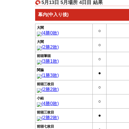
5月13日 5月場所 4日目 結果
幕内(中入り後)
大関
○
(4勝0敗)
大関
○
(2勝2敗)
前頭筆頭
○
(3勝1敗)
関脇
●
(1勝3敗)
前頭三枚目
○
(2勝2敗)
小結
○
(4勝0敗)
前頭三枚目
●
(2勝2敗)
前頭七枚目