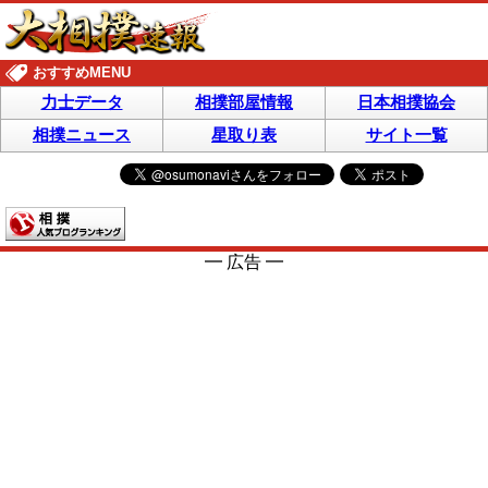
おすすめMENU
力士データ
相撲部屋情報
日本相撲協会
相撲ニュース
星取り表
サイト一覧
━ 広告 ━