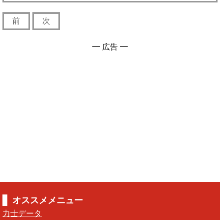
前
次
━ 広告 ━
オススメメニュー
力士データ