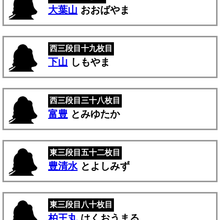
大葉山
おおばやま
西三段目十九枚目
下山
しもやま
西三段目三十八枚目
富豊
とみゆたか
東三段目五十二枚目
豊清水
とよしみず
東三段目八十枚目
柏王丸
はくおうまる