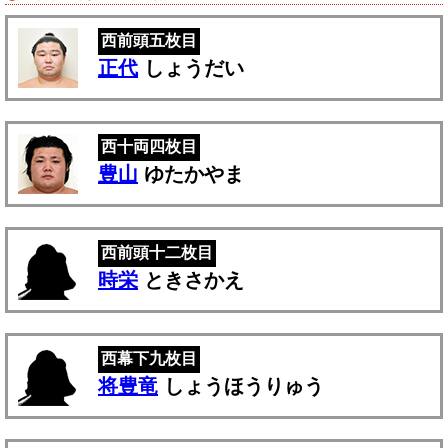
西前頭五枚目
正代
しょうだい
西十両四枚目
豊山
ゆたかやま
西前頭十二枚目
時栄
ときさかえ
西幕下九枚目
将豊竜
しょうほうりゅう