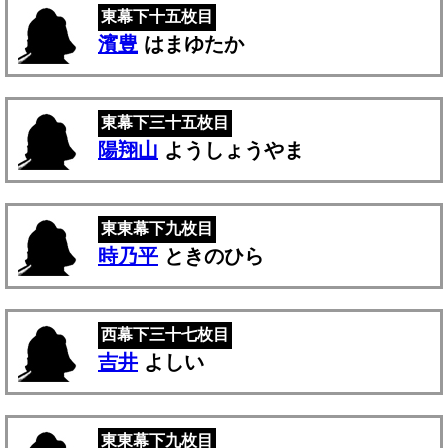
東幕下十五枚目
濱豊
はまゆたか
東幕下三十五枚目
陽翔山
ようしょうやま
東東幕下九枚目
時乃平
ときのひら
西幕下三十七枚目
吉井
よしい
東東幕下九枚目