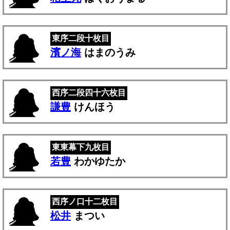
東序二段十枚目
濱ノ海
はまのうみ
西序二段四十六枚目
謙豊
けんほう
東東幕下九枚目
若豊
わかゆたか
西序ノ口十二枚目
松井
まつい