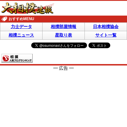
おすすめMENU
力士データ
相撲部屋情報
日本相撲協会
相撲ニュース
星取り表
サイト一覧
━ 広告 ━