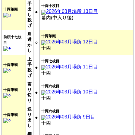
手
十両十枚目
出
十両筆頭
2026年03月場所 13日目
●
○
し
幕内(中入り後)
投
げ
肩
十両筆頭
前頭十七枚
透
2026年03月場所 12日目
○
目
か
●
十両
し
上
十両七枚目
手
十両筆頭
2026年03月場所 11日目
●
○
投
十両
げ
寄
十両六枚目
り
十両筆頭
2026年03月場所 10日目
●
○
切
十両
り
送
十両六枚目
り
十両筆頭
2026年03月場所 9日目
●
○
出
十両
し
押