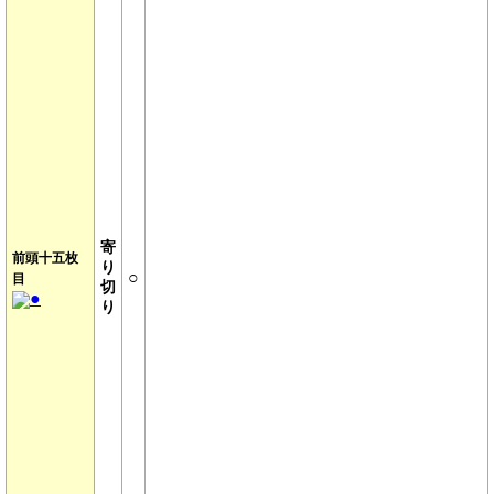
寄
前頭十五枚
オススメメニュー
り
○
目
切
力士データ
●
り
相撲部屋情報
日本相撲協会
相撲ニュース
星取り表
サイト一覧