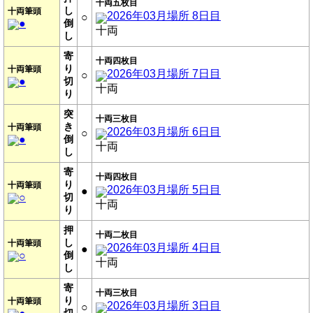
十両五枚目
し
十両筆頭
2026年03月場所 8日目
○
●
倒
十両
し
寄
十両四枚目
り
十両筆頭
2026年03月場所 7日目
○
●
切
十両
り
突
十両三枚目
き
十両筆頭
2026年03月場所 6日目
○
●
倒
十両
し
寄
十両四枚目
り
十両筆頭
2026年03月場所 5日目
●
○
切
十両
り
押
十両二枚目
し
十両筆頭
2026年03月場所 4日目
●
○
倒
十両
し
寄
十両三枚目
り
十両筆頭
2026年03月場所 3日目
○