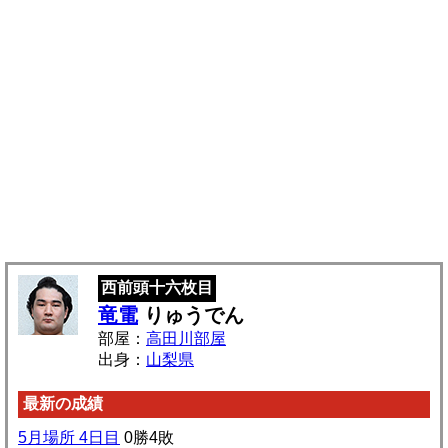
西前頭十六枚目
竜電
りゅうでん
部屋：
高田川部屋
出身：
山梨県
最新の成績
5月場所 4日目
0勝4敗