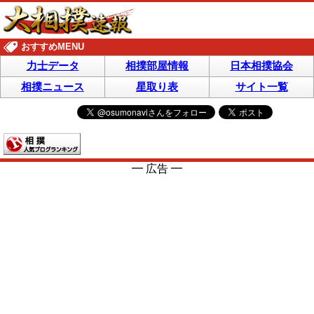
おすすめMENU
力士データ
相撲部屋情報
日本相撲協会
相撲ニュース
星取り表
サイト一覧
━ 広告 ━