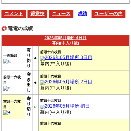
コメント
得意技
ニュース
成績
ユーザーの声
竜電の成績
2026年05月場所 4日目
幕内(中入り後)
寄
前頭十六枚目
り
十両筆頭
2026年05月場所 3日目
●
○
切
幕内(中入り後)
り
突
前頭十六枚目
前頭十六枚
き
2026年05月場所 2日目
●
目
出
○
幕内(中入り後)
し
寄
前頭十五枚目
前頭十六枚
り
2026年05月場所 初日
○
目
切
●
幕内(中入り後)
り
前頭十六枚目