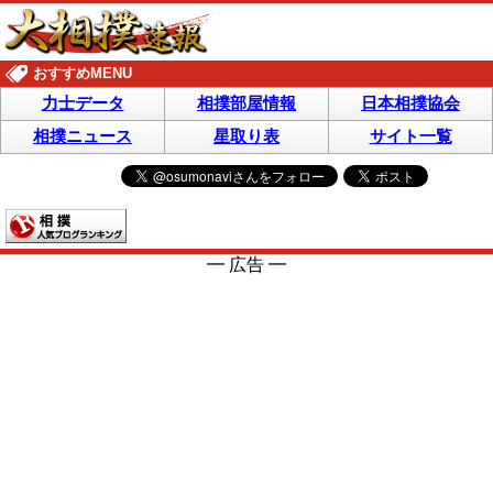
おすすめMENU
力士データ
相撲部屋情報
日本相撲協会
相撲ニュース
星取り表
サイト一覧
━ 広告 ━