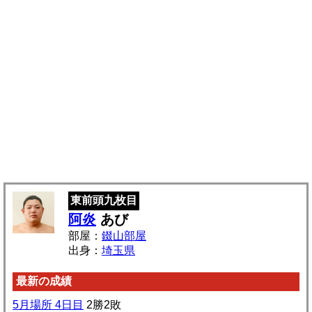
東前頭九枚目
阿炎
あび
部屋：
錣山部屋
出身：
埼玉県
最新の成績
5月場所 4日目
2勝2敗