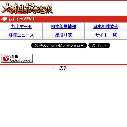
おすすめMENU
力士データ
相撲部屋情報
日本相撲協会
相撲ニュース
星取り表
サイト一覧
━ 広告 ━