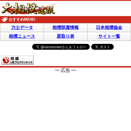
おすすめMENU
力士データ
相撲部屋情報
日本相撲協会
相撲ニュース
星取り表
サイト一覧
━ 広告 ━