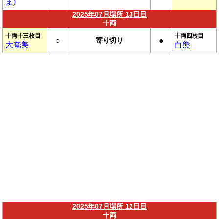
ま)
2025年07月場所 13日目
十両
十両十三枚目
十両四枚目
○
寄り切り
●
大奄美
白熊
2025年07月場所 12日目
十両