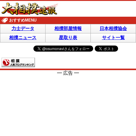
おすすめMENU
力士データ
相撲部屋情報
日本相撲協会
相撲ニュース
星取り表
サイト一覧
━ 広告 ━