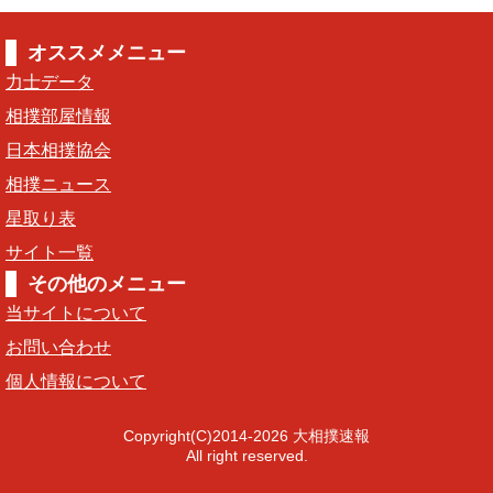
オススメメニュー
力士データ
相撲部屋情報
日本相撲協会
相撲ニュース
星取り表
サイト一覧
その他のメニュー
当サイトについて
お問い合わせ
個人情報について
Copyright(C)2014-2026 大相撲速報
All right reserved.