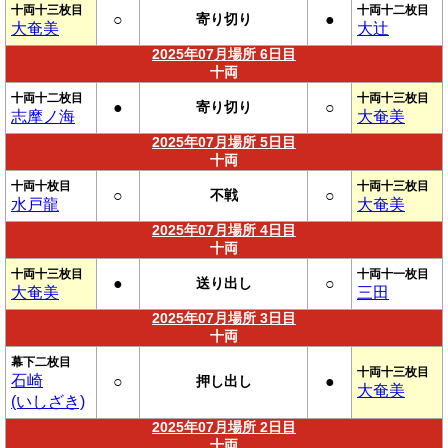
十両十三枚目
十両十二枚目
○
寄り切り
●
大奄美
大辻
2025年07月場所 6日目
十両
十両十二枚目
十両十三枚目
●
寄り切り
○
志摩ノ海
大奄美
2025年07月場所 5日目
十両
十両十枚目
十両十三枚目
○
不戦
○
水戸龍
大奄美
2025年07月場所 4日目
十両
十両十三枚目
十両十一枚目
●
送り出し
○
大奄美
三田
2025年07月場所 3日目
十両
幕下二枚目
十両十三枚目
石崎
○
押し出し
●
大奄美
(いしざき)
2025年07月場所 2日目
十両