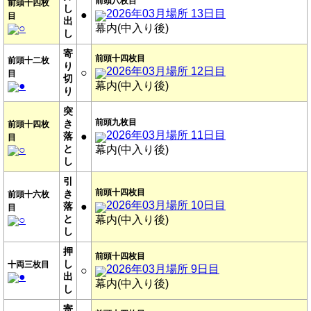
前頭八枚目
前頭十四枚
し
2026年03月場所 13日目
●
目
出
○
幕内(中入り後)
し
寄
前頭十四枚目
前頭十二枚
り
2026年03月場所 12日目
○
目
切
●
幕内(中入り後)
り
突
前頭九枚目
き
前頭十四枚
2026年03月場所 11日目
落
●
目
と
○
幕内(中入り後)
し
引
前頭十四枚目
き
前頭十六枚
2026年03月場所 10日目
落
●
目
と
○
幕内(中入り後)
し
押
前頭十四枚目
し
十両三枚目
2026年03月場所 9日目
○
●
出
幕内(中入り後)
し
寄