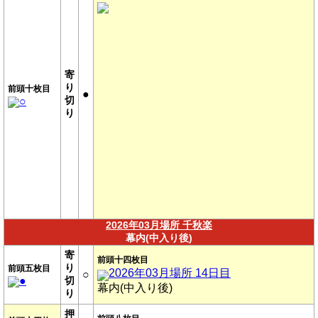
寄
り
前頭十枚目
●
切
○
り
2026年03月場所 千秋楽
幕内(中入り後)
寄
前頭十四枚目
り
前頭五枚目
2026年03月場所 14日目
○
●
切
幕内(中入り後)
り
押