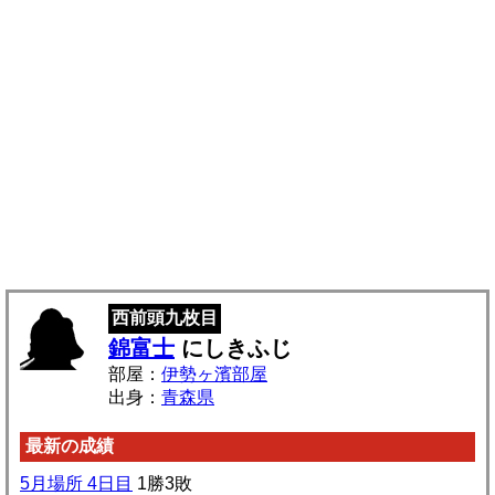
西前頭九枚目
錦富士
にしきふじ
部屋：
伊勢ヶ濱部屋
出身：
青森県
最新の成績
5月場所 4日目
1勝3敗