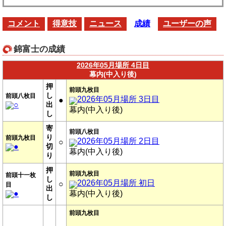
コメント
得意技
ニュース
成績
ユーザーの声
錦富士の成績
2026年05月場所 4日目
幕内(中入り後)
押
前頭九枚目
し
前頭八枚目
2026年05月場所 3日目
●
○
出
幕内(中入り後)
し
寄
前頭八枚目
り
前頭九枚目
2026年05月場所 2日目
○
●
切
幕内(中入り後)
り
押
前頭九枚目
前頭十一枚
し
2026年05月場所 初日
○
目
出
●
幕内(中入り後)
し
前頭九枚目