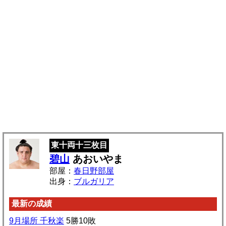
東十両十三枚目
碧山
あおいやま
部屋：
春日野部屋
出身：
ブルガリア
最新の成績
9月場所 千秋楽
5勝10敗