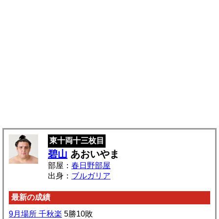
東十両十三枚目
碧山
あおいやま
部屋：
春日野部屋
出身：
ブルガリア
最新の成績
9月場所 千秋楽
5勝10敗