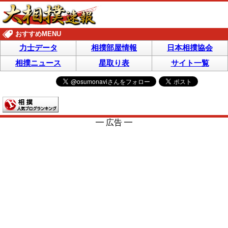
おすすめMENU
力士データ
相撲部屋情報
日本相撲協会
相撲ニュース
星取り表
サイト一覧
━ 広告 ━