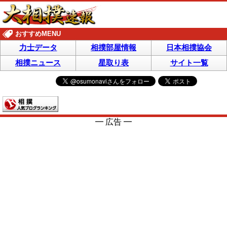
おすすめMENU
力士データ
相撲部屋情報
日本相撲協会
相撲ニュース
星取り表
サイト一覧
━ 広告 ━