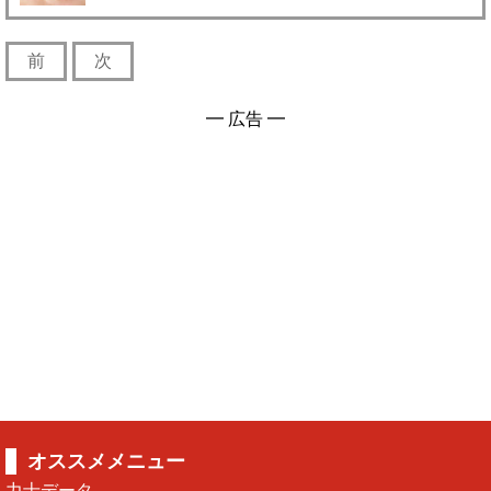
前
次
━ 広告 ━
オススメメニュー
力士データ