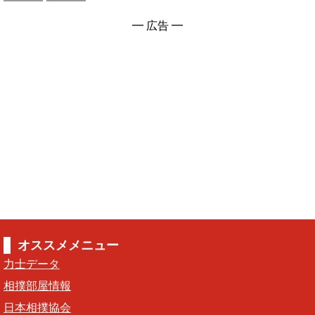
━ 広告 ━
オススメメニュー
力士データ
相撲部屋情報
日本相撲協会