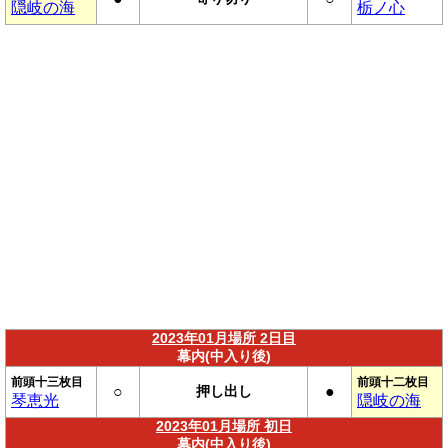
隠岐の海
栃ノ心
2023年01月場所 2日目
幕内(中入り後)
前頭十三枚目
前頭十二枚目
○
押し出し
●
琴恵光
隠岐の海
2023年01月場所 初日
幕内(中入り後)