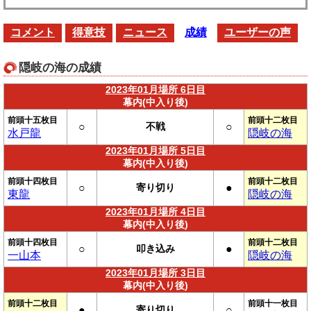
コメント
得意技
ニュース
成績
ユーザーの声
隠岐の海の成績
2023年01月場所 6日目
幕内(中入り後)
前頭十五枚目
前頭十二枚目
○
不戦
○
水戸龍
隠岐の海
2023年01月場所 5日目
幕内(中入り後)
前頭十四枚目
前頭十二枚目
○
寄り切り
●
東龍
隠岐の海
2023年01月場所 4日目
幕内(中入り後)
前頭十四枚目
前頭十二枚目
○
叩き込み
●
一山本
隠岐の海
2023年01月場所 3日目
幕内(中入り後)
前頭十二枚目
前頭十一枚目
●
寄り切り
○