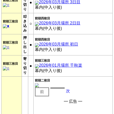
り
前頭三枚目
2026年03月場所 3日目
●
○
切
幕内(中入り後)
り
叩
前頭四枚目
き
前頭三枚目
2026年03月場所 2日目
○
●
込
幕内(中入り後)
み
押
前頭四枚目
し
前頭三枚目
2026年03月場所 初日
●
○
出
幕内(中入り後)
し
寄
前頭三枚目
り
前頭三枚目
2026年01月場所 千秋楽
●
○
切
幕内(中入り後)
り
前頭二枚目
次
前
━ 広告 ━