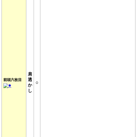
肩
オススメメニュー
透
前頭六枚目
○
●
か
力士データ
し
相撲部屋情報
日本相撲協会
相撲ニュース
星取り表
サイト一覧