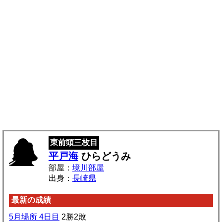
東前頭三枚目
平戸海
ひらどうみ
部屋：
境川部屋
出身：
長崎県
最新の成績
5月場所 4日目
2勝2敗