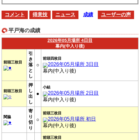
コメント
得意技
ニュース
成績
ユーザーの声
平戸海の成績
2026年05月場所 4日目
幕内(中入り後)
引
前頭四枚目
き
前頭三枚目
2026年05月場所 3日目
落
○
●
と
幕内(中入り後)
し
押
小結
し
前頭三枚目
2026年05月場所 2日目
●
○
出
幕内(中入り後)
し
寄
前頭三枚目
り
関脇
2026年05月場所 初日
○
●
切
幕内(中入り後)
り
前頭三枚目