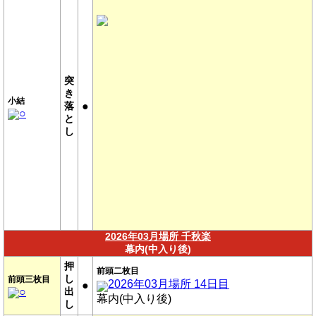
突
き
小結
落
●
○
と
し
2026年03月場所 千秋楽
幕内(中入り後)
押
前頭二枚目
し
前頭三枚目
2026年03月場所 14日目
●
○
出
幕内(中入り後)
し