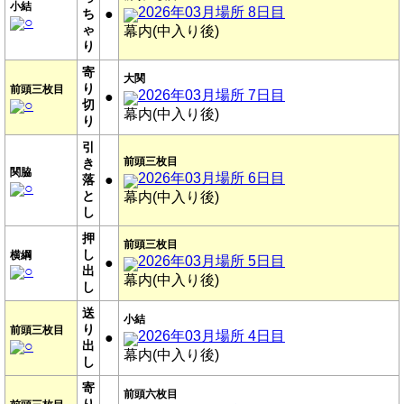
小結
2026年03月場所 8日目
ち
●
○
ゃ
幕内(中入り後)
り
寄
大関
り
前頭三枚目
2026年03月場所 7日目
●
○
切
幕内(中入り後)
り
引
前頭三枚目
き
関脇
2026年03月場所 6日目
落
●
○
と
幕内(中入り後)
し
押
前頭三枚目
し
横綱
2026年03月場所 5日目
●
○
出
幕内(中入り後)
し
送
小結
り
前頭三枚目
2026年03月場所 4日目
●
○
出
幕内(中入り後)
し
寄
前頭六枚目