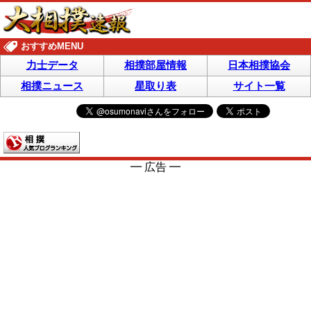
おすすめMENU
力士データ
相撲部屋情報
日本相撲協会
相撲ニュース
星取り表
サイト一覧
━ 広告 ━