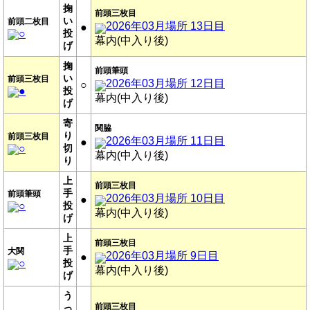
掬
前頭三枚目
い
前頭二枚目
2026年03月場所 13日目
●
○
投
幕内(中入り後)
げ
掬
前頭筆頭
い
前頭三枚目
2026年03月場所 12日目
○
●
投
幕内(中入り後)
げ
寄
関脇
り
前頭三枚目
2026年03月場所 11日目
●
○
切
幕内(中入り後)
り
上
前頭三枚目
手
前頭筆頭
2026年03月場所 10日目
●
○
投
幕内(中入り後)
げ
上
前頭三枚目
手
大関
2026年03月場所 9日目
●
○
投
幕内(中入り後)
げ
う
前頭三枚目
っ