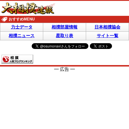
おすすめMENU
力士データ
相撲部屋情報
日本相撲協会
相撲ニュース
星取り表
サイト一覧
━ 広告 ━