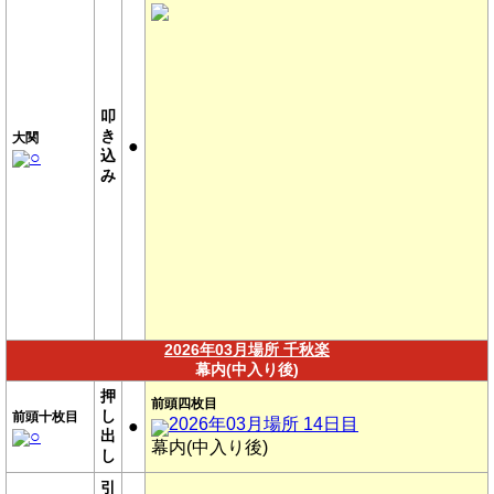
叩
き
大関
●
込
○
み
2026年03月場所 千秋楽
幕内(中入り後)
押
前頭四枚目
し
前頭十枚目
2026年03月場所 14日目
●
○
出
幕内(中入り後)
し
引