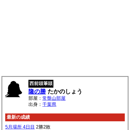
西前頭筆頭
隆の勝
たかのしょう
部屋：
常盤山部屋
出身：
千葉県
最新の成績
5月場所 4日目
2勝2敗