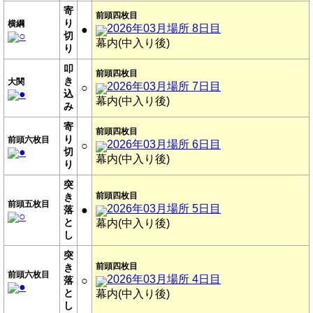
寄
前頭四枚目
り
横綱
2026年03月場所 8日目
●
○
切
幕内(中入り後)
り
叩
前頭四枚目
き
大関
2026年03月場所 7日目
○
●
込
幕内(中入り後)
み
寄
前頭四枚目
り
前頭六枚目
2026年03月場所 6日目
○
●
切
幕内(中入り後)
り
突
前頭四枚目
き
前頭五枚目
2026年03月場所 5日目
落
●
○
と
幕内(中入り後)
し
突
前頭四枚目
き
前頭六枚目
2026年03月場所 4日目
落
○
●
と
幕内(中入り後)
し