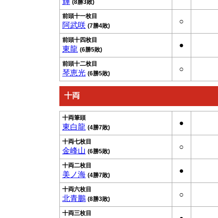
輝
(8勝3敗)
前頭十一枚目
○
阿武咲
(7勝4敗)
前頭十四枚目
●
東龍
(6勝5敗)
前頭十二枚目
○
琴恵光
(6勝5敗)
十両
十両筆頭
●
東白龍
(4勝7敗)
十両七枚目
○
金峰山
(6勝5敗)
十両二枚目
●
美ノ海
(4勝7敗)
十両六枚目
○
北青鵬
(8勝3敗)
十両三枚目