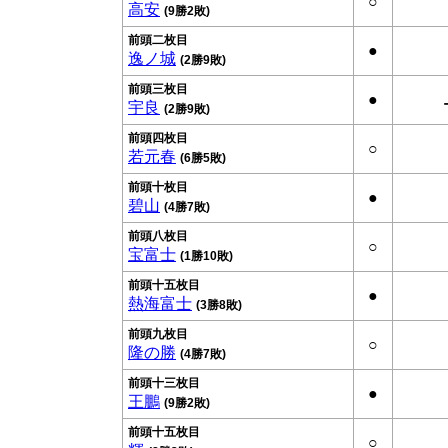
○
高安
(9勝2敗)
前頭二枚目
●
逸ノ城
(2勝9敗)
前頭三枚目
●
宇良
(2勝9敗)
前頭四枚目
○
若元春
(6勝5敗)
前頭十枚目
●
碧山
(4勝7敗)
前頭八枚目
○
宝富士
(1勝10敗)
前頭十五枚目
●
熱海富士
(3勝8敗)
前頭九枚目
○
隆の勝
(4勝7敗)
前頭十三枚目
●
王鵬
(9勝2敗)
前頭十五枚目
○