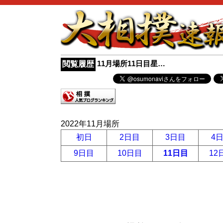
11月場所11日目星…
閲覧履歴
2022年11月場所
初日
2日目
3日目
4
9日目
10日目
11日目
12