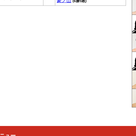
豪ノ山
(6勝5敗)
ニュー