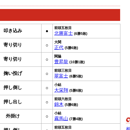
前頭五枚目
叩き込み
●
北勝富士
(6勝5敗)
大関
寄り切り
○
正代
(5勝6敗)
関脇
寄り切り
○
豊昇龍
(10勝1敗)
前頭三枚目
掬い投げ
○
翠富士
(6勝5敗)
小結
押し倒し
○
大栄翔
(5勝6敗)
前頭六枚目
押し出し
○
錦木
(5勝6敗)
小結
外掛け
○
霧馬山
(7勝4敗)
前頭五枚目