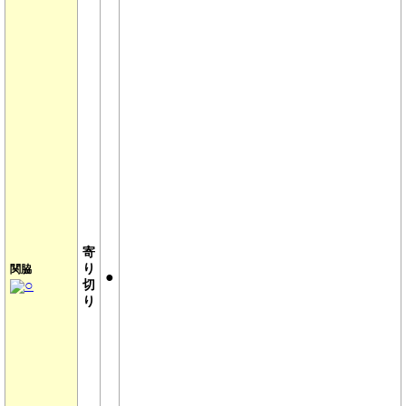
寄
オススメメニュー
り
関脇
●
○
切
力士データ
り
相撲部屋情報
日本相撲協会
相撲ニュース
星取り表