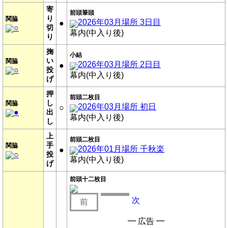
寄
前頭筆頭
り
関脇
2026年03月場所 3日目
●
○
切
幕内(中入り後)
り
掬
小結
い
関脇
2026年03月場所 2日目
●
○
投
幕内(中入り後)
げ
押
前頭二枚目
し
関脇
2026年03月場所 初日
○
●
出
幕内(中入り後)
し
上
前頭二枚目
手
関脇
2026年01月場所 千秋楽
●
○
投
幕内(中入り後)
げ
前頭十二枚目
次
前
━ 広告 ━