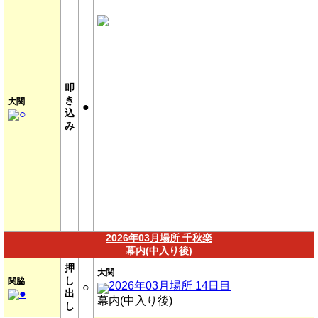
叩
き
大関
●
込
○
み
2026年03月場所 千秋楽
幕内(中入り後)
押
大関
し
関脇
2026年03月場所 14日目
○
●
出
幕内(中入り後)
し