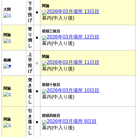
下
関脇
手
大関
2026年03月場所 13日目
●
○
投
幕内(中入り後)
げ
寄
前頭三枚目
り
関脇
2026年03月場所 12日目
●
○
倒
幕内(中入り後)
し
上
関脇
手
横綱
2026年03月場所 11日目
○
●
投
幕内(中入り後)
げ
突
前頭十枚目
き
関脇
2026年03月場所 10日目
落
●
○
と
幕内(中入り後)
し
引
前頭四枚目
き
関脇
2026年03月場所 9日目
落
●
○
と
幕内(中入り後)
し