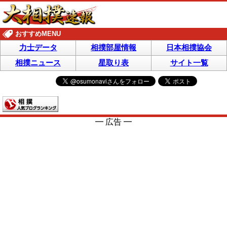
おすすめMENU
力士データ
相撲部屋情報
日本相撲協会
相撲ニュース
星取り表
サイト一覧
━ 広告 ━