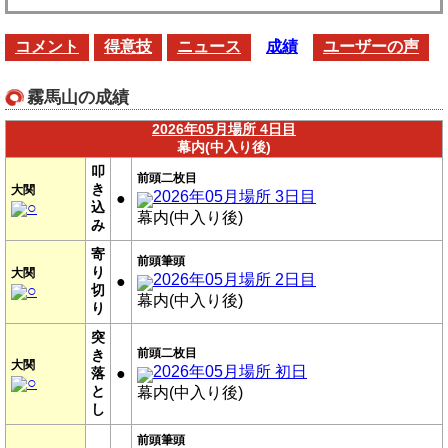
コメント
得意技
ニュース
成績
ユーザーの声
霧馬山の成績
2026年05月場所 4日目
幕内(中入り後)
叩
前頭二枚目
き
大関
2026年05月場所 3日目
●
○
込
幕内(中入り後)
み
寄
前頭筆頭
り
大関
2026年05月場所 2日目
●
○
切
幕内(中入り後)
り
突
前頭二枚目
き
大関
2026年05月場所 初日
落
●
○
と
幕内(中入り後)
し
前頭筆頭