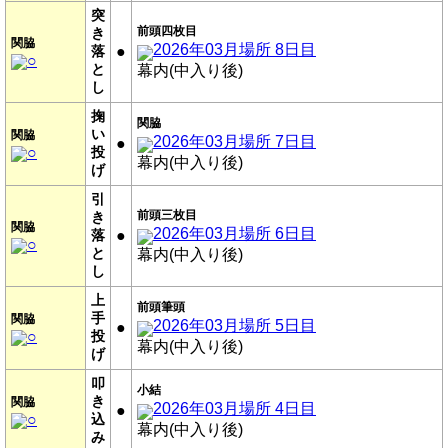
突
前頭四枚目
き
関脇
2026年03月場所 8日目
落
●
○
と
幕内(中入り後)
し
掬
関脇
い
関脇
2026年03月場所 7日目
●
○
投
幕内(中入り後)
げ
引
前頭三枚目
き
関脇
2026年03月場所 6日目
落
●
○
と
幕内(中入り後)
し
上
前頭筆頭
手
関脇
2026年03月場所 5日目
●
○
投
幕内(中入り後)
げ
叩
小結
き
関脇
2026年03月場所 4日目
●
○
込
幕内(中入り後)
み