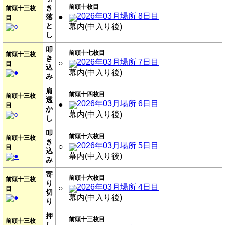
前頭十枚目
き
前頭十三枚
2026年03月場所 8日目
落
●
目
と
○
幕内(中入り後)
し
叩
前頭十七枚目
前頭十三枚
き
2026年03月場所 7日目
○
目
込
●
幕内(中入り後)
み
肩
前頭十四枚目
前頭十三枚
透
2026年03月場所 6日目
●
目
か
○
幕内(中入り後)
し
叩
前頭十六枚目
前頭十三枚
き
2026年03月場所 5日目
○
目
込
●
幕内(中入り後)
み
寄
前頭十六枚目
前頭十三枚
り
2026年03月場所 4日目
○
目
切
●
幕内(中入り後)
り
押
前頭十三枚目
前頭十三枚