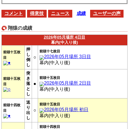
コメント
得意技
ニュース
成績
ユーザーの声
翔猿の成績
2026年05月場所 4日目
幕内(中入り後)
押
前頭十七枚目
前頭十五枚
し
2026年05月場所 3日目
○
目
倒
●
幕内(中入り後)
し
突
前頭十五枚目
き
前頭十五枚
2026年05月場所 2日目
落
●
目
と
○
幕内(中入り後)
し
送
前頭十五枚目
前頭十四枚
り
2026年05月場所 初日
○
目
出
●
幕内(中入り後)
し
前頭十四枚目