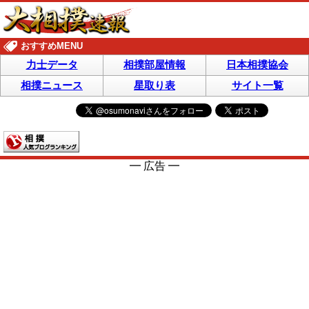
おすすめMENU
力士データ
相撲部屋情報
日本相撲協会
相撲ニュース
星取り表
サイト一覧
━ 広告 ━