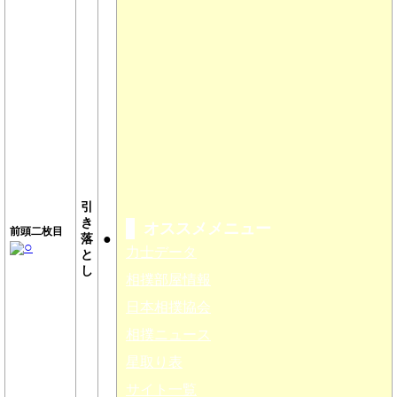
引
き
オススメメニュー
前頭二枚目
落
●
○
力士データ
と
し
相撲部屋情報
日本相撲協会
相撲ニュース
星取り表
サイト一覧