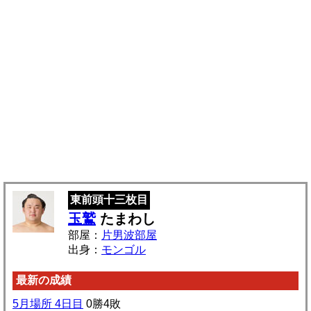
東前頭十三枚目
玉鷲
たまわし
部屋：
片男波部屋
出身：
モンゴル
最新の成績
5月場所 4日目
0勝4敗