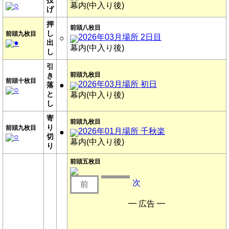
投
○
幕内(中入り後)
げ
押
前頭八枚目
し
前頭九枚目
2026年03月場所 2日目
○
●
出
幕内(中入り後)
し
引
前頭九枚目
き
前頭十枚目
2026年03月場所 初日
落
●
○
と
幕内(中入り後)
し
寄
前頭九枚目
り
前頭九枚目
2026年01月場所 千秋楽
●
○
切
幕内(中入り後)
り
前頭五枚目
次
前
━ 広告 ━