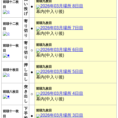
前頭九枚目
前頭十二枚
い
2026年03月場所 8日目
●
目
投
○
幕内(中入り後)
げ
寄
前頭九枚目
前頭十二枚
り
2026年03月場所 7日目
●
目
切
○
幕内(中入り後)
り
寄
前頭九枚目
前頭十一枚
り
2026年03月場所 6日目
○
目
切
●
幕内(中入り後)
り
押
前頭九枚目
し
前頭十枚目
2026年03月場所 5日目
●
○
出
幕内(中入り後)
し
突
前頭九枚目
き
前頭八枚目
2026年03月場所 4日目
○
●
出
幕内(中入り後)
し
下
前頭九枚目
前頭十一枚
手
2026年03月場所 3日目
●
目