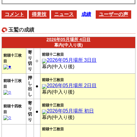
コメント
得意技
ニュース
成績
ユーザーの声
玉鷲の成績
2026年05月場所 4日目
幕内(中入り後)
寄
前頭十二枚目
前頭十三枚
り
2026年05月場所 3日目
○
目
切
●
幕内(中入り後)
り
押
前頭十三枚目
前頭十三枚
し
2026年05月場所 2日目
●
目
出
○
幕内(中入り後)
し
寄
前頭十三枚目
前頭十四枚
り
2026年05月場所 初日
●
目
切
○
幕内(中入り後)
り
前頭十三枚目