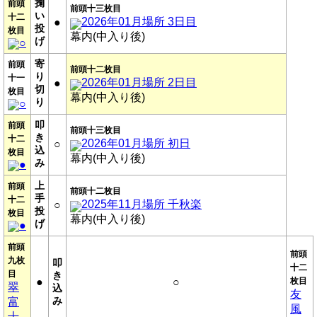
掬
前頭
前頭十三枚目
い
十二
2026年01月場所 3日目
●
投
枚目
幕内(中入り後)
げ
○
寄
前頭
前頭十二枚目
り
十一
2026年01月場所 2日目
●
切
枚目
幕内(中入り後)
り
○
叩
前頭
前頭十三枚目
き
十二
2026年01月場所 初日
○
込
枚目
幕内(中入り後)
み
●
上
前頭
前頭十二枚目
手
十二
2025年11月場所 千秋楽
○
投
枚目
幕内(中入り後)
げ
●
前頭
前頭
九枚
叩
十二
目
き
●
○
枚目
翠
込
友
み
富
風
士