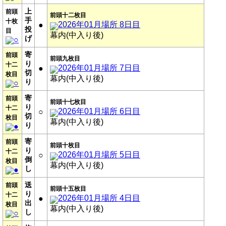
上
前頭
前頭十二枚目
手
十枚
2026年01月場所 8日目
●
投
目
幕内(中入り後)
げ
○
寄
前頭
前頭九枚目
り
十二
2026年01月場所 7日目
●
切
枚目
幕内(中入り後)
り
○
寄
前頭
前頭十七枚目
り
十二
2026年01月場所 6日目
○
切
枚目
幕内(中入り後)
り
●
寄
前頭
前頭十枚目
り
十二
2026年01月場所 5日目
○
倒
枚目
幕内(中入り後)
し
●
送
前頭
前頭十五枚目
り
十二
2026年01月場所 4日目
●
出
枚目
幕内(中入り後)
し
○