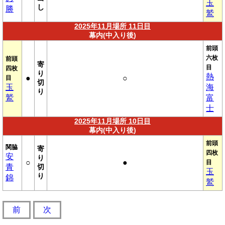
玉
し
勝
鷲
2025年11月場所 11日目
幕内(中入り後)
前頭
六枚
前頭
寄
目
四枚
り
熱
●
○
目
切
玉
海
り
鷲
富
士
2025年11月場所 10日目
幕内(中入り後)
前頭
関脇
寄
四枚
安
り
○
●
目
青
切
玉
り
錦
鷲
前
次