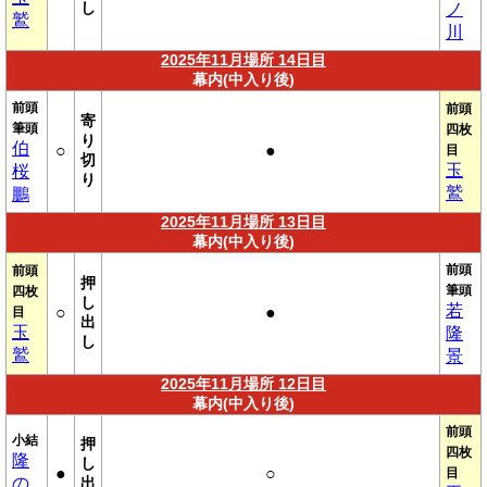
し
ノ
鷲
川
2025年11月場所 14日目
幕内(中入り後)
前頭
前頭
寄
筆頭
四枚
り
伯
○
●
目
切
玉
桜
り
鷲
鵬
2025年11月場所 13日目
幕内(中入り後)
前頭
前頭
押
筆頭
四枚
し
若
○
●
目
出
玉
隆
し
鷲
景
2025年11月場所 12日目
幕内(中入り後)
前頭
小結
押
四枚
隆
し
●
○
目
の
出