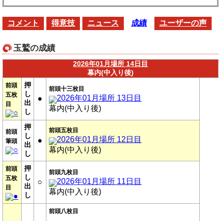
コメント
得意技
ニュース
成績
ユーザーの声
玉鷲の成績
2026年01月場所 14日目
幕内(中入り後)
押
前頭
前頭十三枚目
し
五枚
2026年01月場所 13日目
●
出
目
幕内(中入り後)
し
○
押
前頭五枚目
前頭
し
2026年01月場所 12日目
●
筆頭
出
○
幕内(中入り後)
し
押
前頭
前頭九枚目
し
五枚
2026年01月場所 11日目
○
出
目
幕内(中入り後)
し
●
前頭八枚目