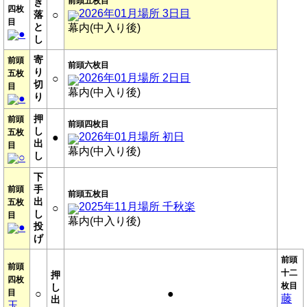
前頭五枚目
き
四枚
2026年01月場所 3日目
落
○
目
と
幕内(中入り後)
●
し
寄
前頭
前頭六枚目
り
五枚
2026年01月場所 2日目
○
切
目
幕内(中入り後)
り
●
押
前頭
前頭四枚目
し
五枚
2026年01月場所 初日
●
出
目
幕内(中入り後)
し
○
下
手
前頭
前頭五枚目
出
五枚
2025年11月場所 千秋楽
○
し
目
幕内(中入り後)
投
●
げ
前頭
前頭
十二
押
四枚
枚目
し
目
○
●
藤
出
玉