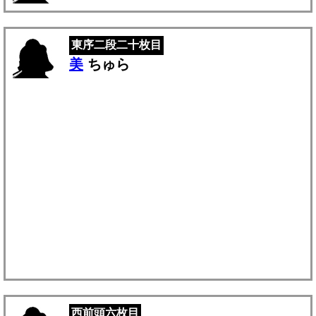
東序二段二十枚目
美
ちゅら
西前頭六枚目