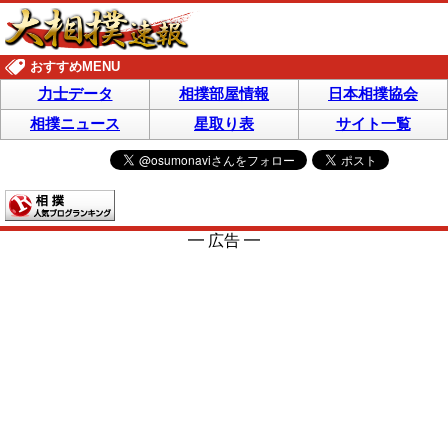
おすすめMENU
力士データ
相撲部屋情報
日本相撲協会
相撲ニュース
星取り表
サイト一覧
━ 広告 ━