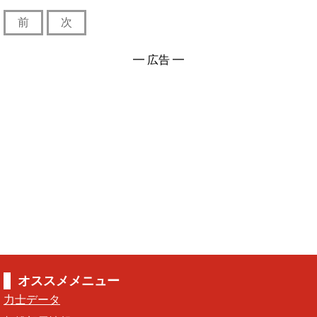
前
次
━ 広告 ━
オススメメニュー
力士データ