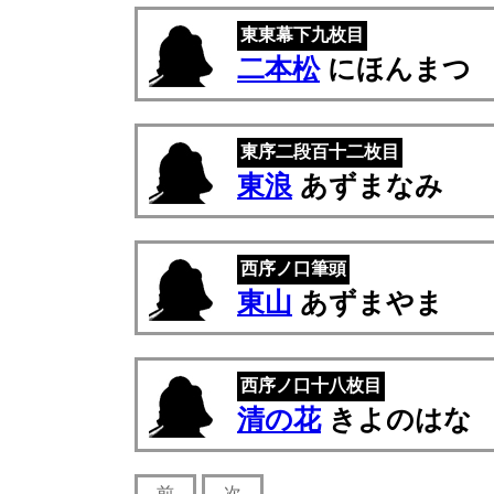
東東幕下九枚目
二本松
にほんまつ
東序二段百十二枚目
東浪
あずまなみ
西序ノ口筆頭
東山
あずまやま
西序ノ口十八枚目
清の花
きよのはな
前
次