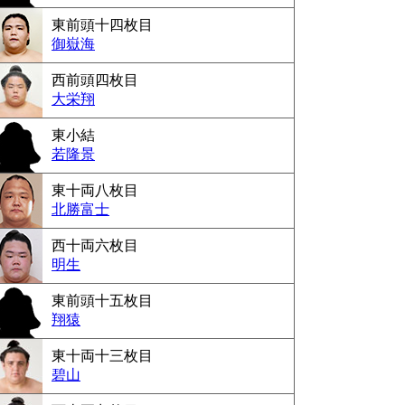
東前頭十四枚目
御嶽海
西前頭四枚目
大栄翔
東小結
若隆景
東十両八枚目
北勝富士
西十両六枚目
明生
東前頭十五枚目
翔猿
東十両十三枚目
碧山