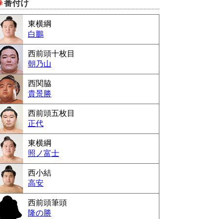
番付け
Powered by livedoor 相互RSS
東横綱
白鵬
西前頭十枚目
朝乃山
西関脇
貴景勝
西前頭五枚目
正代
東横綱
照ノ富士
西小結
高安
西前頭筆頭
隆の勝