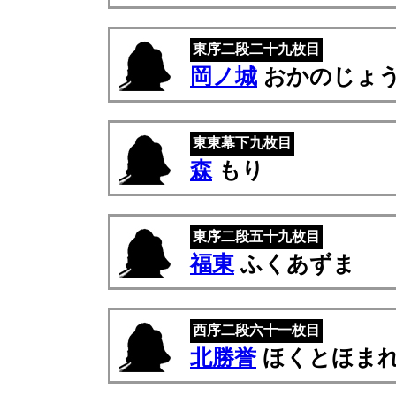
東序二段二十九枚目
岡ノ城
おかのじょ
東東幕下九枚目
森
もり
東序二段五十九枚目
福東
ふくあずま
西序二段六十一枚目
北勝誉
ほくとほま