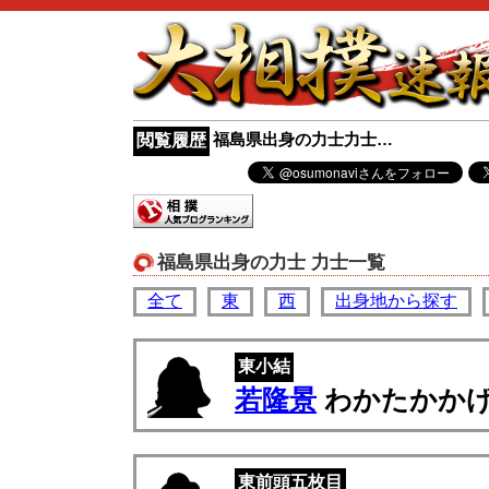
福島県出身の力士力士…
閲覧履歴
福島県出身の力士 力士一覧
全て
東
西
出身地から探す
東小結
若隆景
わかたかか
東前頭五枚目