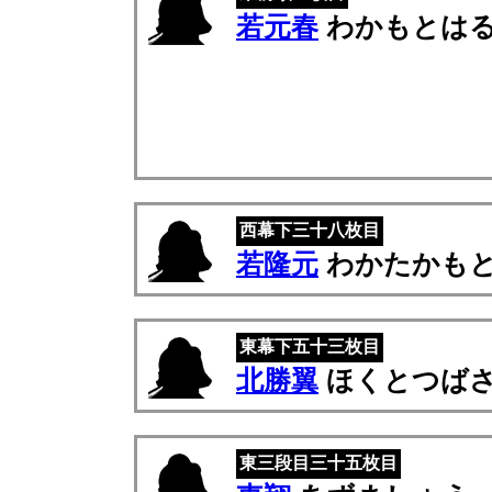
若元春
わかもとは
西幕下三十八枚目
若隆元
わかたかも
東幕下五十三枚目
北勝翼
ほくとつば
東三段目三十五枚目