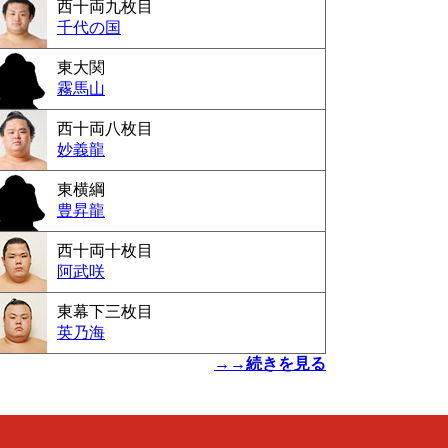
西十両九枚目
千代の国
東大関
霧馬山
西十両八枚目
妙義龍
東横綱
豊昇龍
西十両十枚目
阿武咲
東幕下三枚目
英乃海
→→続きを見る