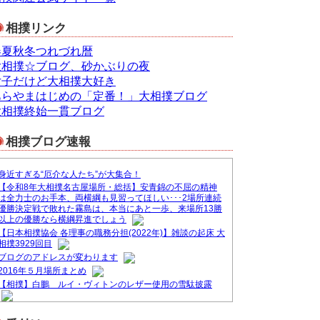
相撲リンク
春夏秋冬つれづれ暦
大相撲☆ブログ、砂かぶりの夜
女子だけど大相撲大好き
あらやまはじめの「定番！」大相撲ブログ
大相撲終始一貫ブログ
相撲ブログ速報
身近すぎる“厄介な人たち”が大集合！
【令和8年大相撲名古屋場所・総括】安青錦の不屈の精神
は全力士のお手本、両横綱も見習ってほしい･･･2場所連続
優勝決定戦で敗れた霧島は、本当にあと一歩、来場所13勝
以上の優勝なら横綱昇進でしょう
【日本相撲協会 各理事の職務分担(2022年)】雑談の起床 大
相撲3929回目
ブログのアドレスが変わります
2016年５月場所まとめ
【相撲】白鵬 ルイ・ヴィトンのレザー使用の雪駄披露
&#9830;ブログ一本化のお知らせ