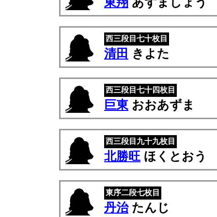
東翔
あずましょう
西三段目七十枚目
清田
きよた
西三段目七十四枚目
巨東
おおあずま
西三段目九十九枚目
北勝旺
ほくとおう
東序二段七枚目
丹治
たんじ