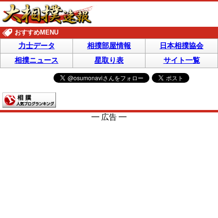
おすすめMENU
力士データ
相撲部屋情報
日本相撲協会
相撲ニュース
星取り表
サイト一覧
━ 広告 ━