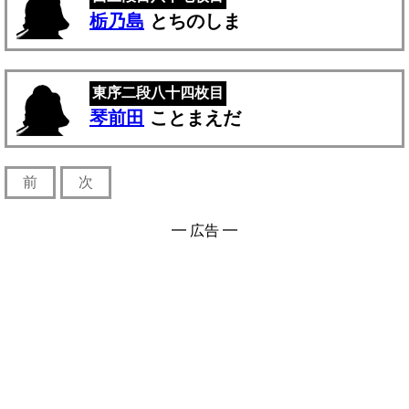
栃乃島
とちのしま
東序二段八十四枚目
琴前田
ことまえだ
前
次
━ 広告 ━