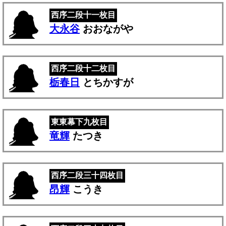
西序二段十一枚目
大永谷
おおながや
西序二段十二枚目
栃春日
とちかすが
東東幕下九枚目
竜輝
たつき
西序二段三十四枚目
昂輝
こうき