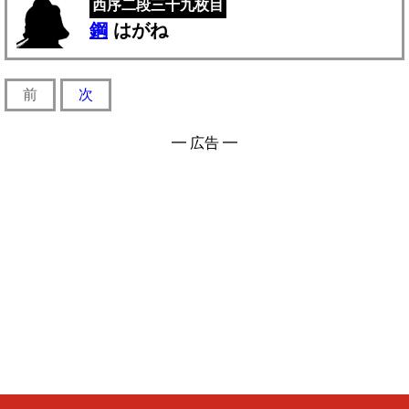
西序二段三十九枚目
鋼
はがね
前
次
━ 広告 ━