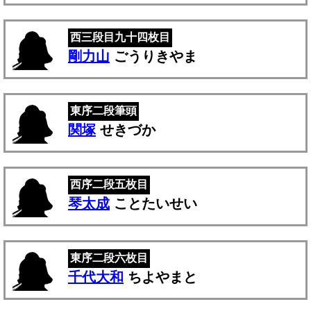
西三段目九十四枚目
剛力山
ごうりきやま
東序二段筆頭
関塚
せきづか
西序二段五枚目
琴太成
ことたいせい
東序二段六枚目
千代大和
ちよやまと