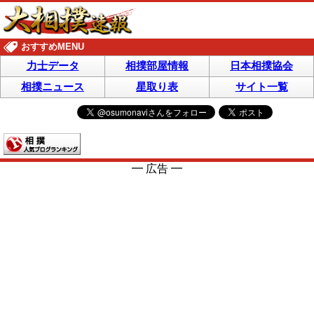
おすすめMENU
力士データ
相撲部屋情報
日本相撲協会
相撲ニュース
星取り表
サイト一覧
━ 広告 ━