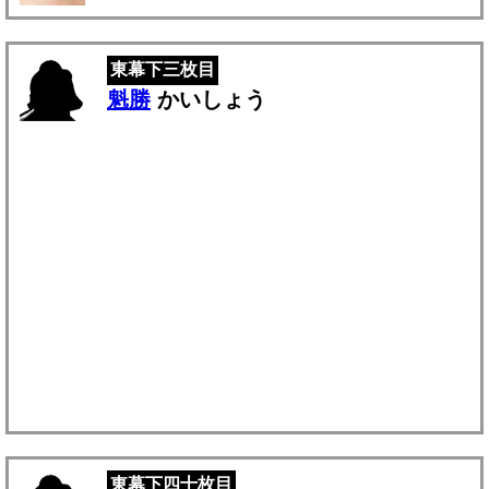
東幕下三枚目
魁勝
かいしょう
東幕下四十枚目