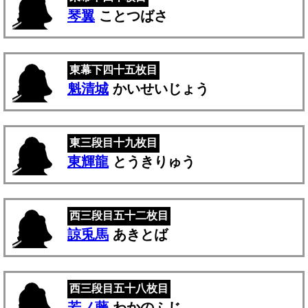
琴翼
ことつばさ
東幕下四十五枚目
魁清城
かいせいじょう
東三段目十九枚目
東輝龍
とうきりゅう
西三段目五十二枚目
諒兎馬
あきとば
西三段目五十八枚目
若ノ藤
わかのふじ