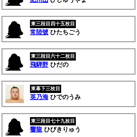
東三段目四十五枚目
常陸號
ひたちごう
東三段目六十二枚目
飛騨野
ひだの
東幕下三枚目
英乃海
ひでのうみ
東三段目七十九枚目
響龍
ひびきりゅう