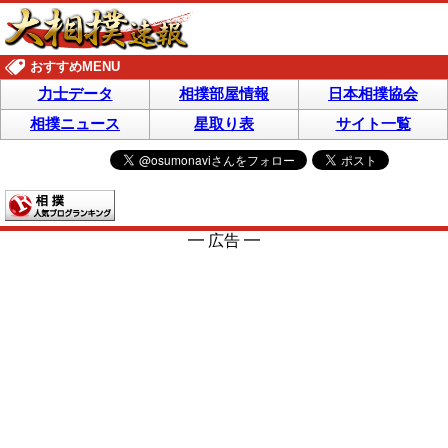
おすすめMENU
力士データ
相撲部屋情報
日本相撲協会
相撲ニュース
星取り表
サイト一覧
━ 広告 ━