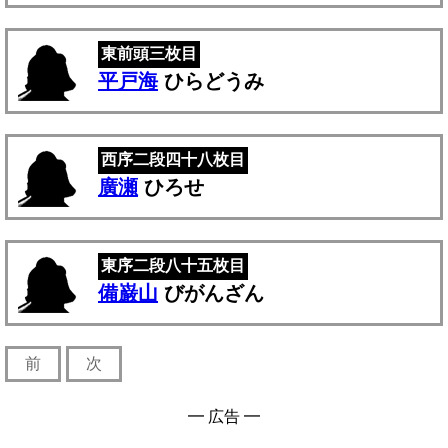
東前頭三枚目
平戸海
ひらどうみ
西序二段四十八枚目
廣瀬
ひろせ
東序二段八十五枚目
備巌山
びがんざん
前
次
━ 広告 ━