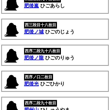
肥後嵐
ひごあらし
西三段目十八枚目
肥後ノ城
ひごのじょう
西序二段九十八枚目
肥後ノ龍
ひごのりゅう
西序ノ口二枚目
肥後光
ひごひかり
西序二段九十枚目
肥州山
ひしゅうやま