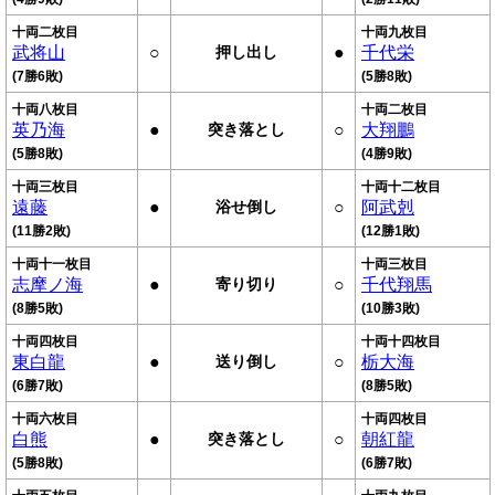
十両二枚目
十両九枚目
武将山
○
押し出し
●
千代栄
(7勝6敗)
(5勝8敗)
十両八枚目
十両二枚目
英乃海
●
突き落とし
○
大翔鵬
(5勝8敗)
(4勝9敗)
十両三枚目
十両十二枚目
遠藤
●
浴せ倒し
○
阿武剋
(11勝2敗)
(12勝1敗)
十両十一枚目
十両三枚目
志摩ノ海
●
寄り切り
○
千代翔馬
(8勝5敗)
(10勝3敗)
十両四枚目
十両十四枚目
東白龍
●
送り倒し
○
栃大海
(6勝7敗)
(8勝5敗)
十両六枚目
十両四枚目
白熊
●
突き落とし
○
朝紅龍
(5勝8敗)
(6勝7敗)