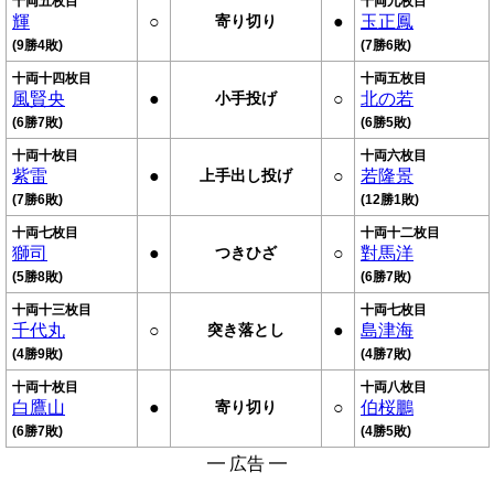
十両五枚目
十両九枚目
輝
○
寄り切り
●
玉正鳳
(9勝4敗)
(7勝6敗)
十両十四枚目
十両五枚目
風賢央
●
小手投げ
○
北の若
(6勝7敗)
(6勝5敗)
十両十枚目
十両六枚目
紫雷
●
上手出し投げ
○
若隆景
(7勝6敗)
(12勝1敗)
十両七枚目
十両十二枚目
獅司
●
つきひざ
○
對馬洋
(5勝8敗)
(6勝7敗)
十両十三枚目
十両七枚目
千代丸
○
突き落とし
●
島津海
(4勝9敗)
(4勝7敗)
十両十枚目
十両八枚目
白鷹山
●
寄り切り
○
伯桜鵬
(6勝7敗)
(4勝5敗)
━ 広告 ━