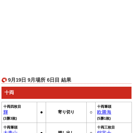
9月19日 9月場所 6日目 結果
十両
十両四枚目
十両筆頭
輝
●
寄り切り
○
欧勝海
(3勝3敗)
(5勝1敗)
十両筆頭
十両三枚目
大青山
●
押し出し
○
錦富士