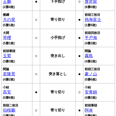
王鵬
●
下手投げ
○
豊昇龍
(2勝4敗)
(6勝0敗)
横綱
前頭三枚目
大の里
○
寄り切り
●
熱海富士
(5勝1敗)
(1勝5敗)
大関
前頭四枚目
琴櫻
○
小手投げ
●
平戸海
(5勝1敗)
(4勝2敗)
前頭筆頭
関脇
玉鷲
○
突き出し
●
霧島
(3勝3敗)
(4勝2敗)
関脇
前頭三枚目
若隆景
○
突き落とし
●
豪ノ山
(4勝2敗)
(0勝6敗)
小結
小結
高安
●
寄り切り
○
安青錦
(0勝6敗)
(4勝2敗)
前頭二枚目
前頭筆頭
伯桜鵬
○
寄り切り
●
阿炎
(3勝3敗)
(0勝6敗)