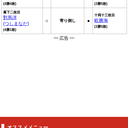
(4勝4敗)
(3勝5敗)
幕下二枚目
十両十三枚目
對馬洋
欧勝海
○
寄り倒し
●
(つしまなだ)
(3勝5敗)
(4勝1敗)
━ 広告 ━
オススメメニュー