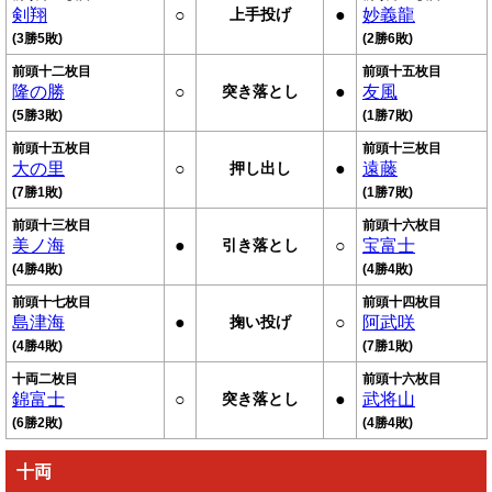
剣翔
○
上手投げ
●
妙義龍
(3勝5敗)
(2勝6敗)
前頭十二枚目
前頭十五枚目
隆の勝
○
突き落とし
●
友風
(5勝3敗)
(1勝7敗)
前頭十五枚目
前頭十三枚目
大の里
○
押し出し
●
遠藤
(7勝1敗)
(1勝7敗)
前頭十三枚目
前頭十六枚目
美ノ海
●
引き落とし
○
宝富士
(4勝4敗)
(4勝4敗)
前頭十七枚目
前頭十四枚目
島津海
●
掬い投げ
○
阿武咲
(4勝4敗)
(7勝1敗)
十両二枚目
前頭十六枚目
錦富士
○
突き落とし
●
武将山
(6勝2敗)
(4勝4敗)
十両