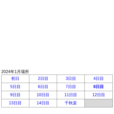
2024年1月場所
初日
2日目
3日目
4日目
5日目
6日目
7日目
8日目
9日目
10日目
11日目
12日目
13日目
14日目
千秋楽