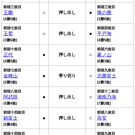
前頭三枚目
前頭三枚目
王鵬
○
押し出し
●
隆の勝
(4勝5敗)
(3勝6敗)
前頭七枚目
前頭四枚目
玉鷲
○
押し出し
●
平戸海
(3勝6敗)
(4勝5敗)
前頭十枚目
前頭六枚目
正代
●
押し出し
○
豪ノ山
(4勝5敗)
(6勝3敗)
前頭七枚目
前頭九枚目
金峰山
●
寄り切り
○
北勝富士
(2勝5敗)
(2勝7敗)
前頭八枚目
前頭十二枚目
阿武咲
●
押し出し
○
湘南乃海
(5勝4敗)
(7勝2敗)
前頭十四枚目
前頭八枚目
錦富士
●
押し出し
○
高安
(5勝4敗)
(6勝3敗)
前頭十四枚目
前頭九枚目