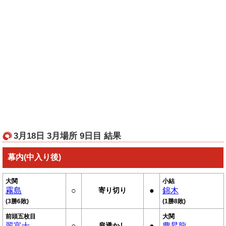
3月18日 3月場所 9日目 結果
幕内(中入り後)
大関
小結
霧島
○
寄り切り
●
錦木
(3勝6敗)
(1勝8敗)
前頭五枚目
大関
翠富士
○
肩透かし
●
豊昇龍