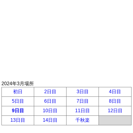
2024年3月場所
初日
2日目
3日目
4日目
5日目
6日目
7日目
8日目
9日目
10日目
11日目
12日目
13日目
14日目
千秋楽