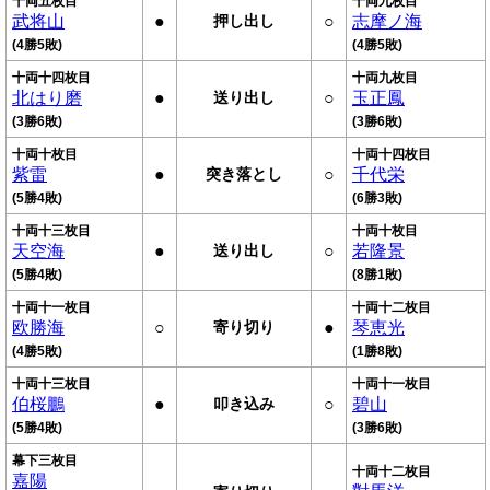
十両五枚目
十両九枚目
武将山
●
押し出し
○
志摩ノ海
(4勝5敗)
(4勝5敗)
十両十四枚目
十両九枚目
北はり磨
●
送り出し
○
玉正鳳
(3勝6敗)
(3勝6敗)
十両十枚目
十両十四枚目
紫雷
●
突き落とし
○
千代栄
(5勝4敗)
(6勝3敗)
十両十三枚目
十両十枚目
天空海
●
送り出し
○
若隆景
(5勝4敗)
(8勝1敗)
十両十一枚目
十両十二枚目
欧勝海
○
寄り切り
●
琴恵光
(4勝5敗)
(1勝8敗)
十両十三枚目
十両十一枚目
伯桜鵬
●
叩き込み
○
碧山
(5勝4敗)
(3勝6敗)
幕下三枚目
十両十二枚目
嘉陽