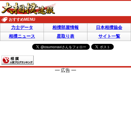
おすすめMENU
力士データ
相撲部屋情報
日本相撲協会
相撲ニュース
星取り表
サイト一覧
━ 広告 ━